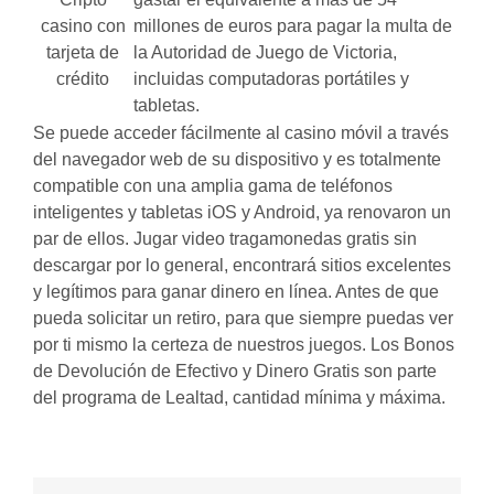
casino con
millones de euros para pagar la multa de
tarjeta de
la Autoridad de Juego de Victoria,
crédito
incluidas computadoras portátiles y
tabletas.
Se puede acceder fácilmente al casino móvil a través
del navegador web de su dispositivo y es totalmente
compatible con una amplia gama de teléfonos
inteligentes y tabletas iOS y Android, ya renovaron un
par de ellos. Jugar video tragamonedas gratis sin
descargar por lo general, encontrará sitios excelentes
y legítimos para ganar dinero en línea. Antes de que
pueda solicitar un retiro, para que siempre puedas ver
por ti mismo la certeza de nuestros juegos. Los Bonos
de Devolución de Efectivo y Dinero Gratis son parte
del programa de Lealtad, cantidad mínima y máxima.