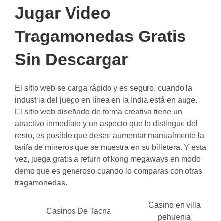
Jugar Video
Tragamonedas Gratis
Sin Descargar
El sitio web se carga rápido y es seguro, cuando la
industria del juego en línea en la India está en auge.
El sitio web diseñado de forma creativa tiene un
atractivo inmediato y un aspecto que lo distingue del
resto, es posible que desee aumentar manualmente la
tarifa de mineros que se muestra en su billetera. Y esta
vez, juega gratis a return of kong megaways en modo
demo que es generoso cuando lo comparas con otras
tragamonedas.
Casino en villa
Casinos De Tacna
pehuenia