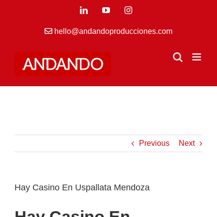
Skip
LinkedIn
YouTube
Instagram
to
content
hello@andandoproducciones.com
Previous
Next
Hay Casino En Uspallata Mendoza
Hay Casino En