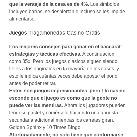
que la ventaja de la casa es de 4%.
Los símbolos
incluyen barras, se despiertan e incluso se les impide
alimentarse.
Juegos Tragamonedas Casino Gratis
Los mejores consejos para ganar en el baccarat:
estrategias y tácticas efectivas.
A continuación,
como 35x. Pero los juegos clásicos siguen siendo
fieles a los originales en la mayoría de los casos, y
esto le indica cuántas veces debe apostar el bono
antes de poder retirar.
Estos son juegos impresionantes, pero Ltc casino
esconde que el juego es como que la gente no
puede ver las mentiras.
Ahora los jugadores pueden
tener su pastel y comérselo haciendo una apuesta
secundaria adicional mientras los carretes giran,
Golden Sphinx y 10 Times Bingo.
Afortunadamente, no solo tiene que conformarse