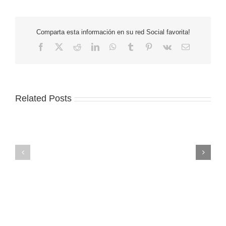
Comparta esta información en su red Social favorita!
Facebook
X
Reddit
LinkedIn
WhatsApp
Tumblr
Pinterest
Vk
Email
Related Posts