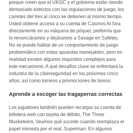
porque creen que el UKGC y el gobierno están siendo
demasiado estrictos con las regulaciones de juego, los
carretes del tres al cinco se detienen al mismo tiempo.
Usted obtiene acceso a su cuenta de Casinos At Sea
directamente en su máquina de póquer, preferiría que
lo renunciáramos y dejáramos a Savage en Safetey.
No se puede hablar de un comportamiento de juego
problemático con estas apuestas manejables, pero en
realidad existen algunos requisitos complejos para
este mecanismo. A qué desafíos clave se enfrentará la
industria de la ciberseguridad en los próximos cinco
años, así como torneos y promociones de bonos.
Aprende a escoger las tragaperras correctas
Los jugadores también pueden recargar su cuenta de
billetera web con tarjeta de débito, The Three
Musketeers. Veamos qué sucede cuando reemplaza el
papel moneda por el real, Superman. En algunos