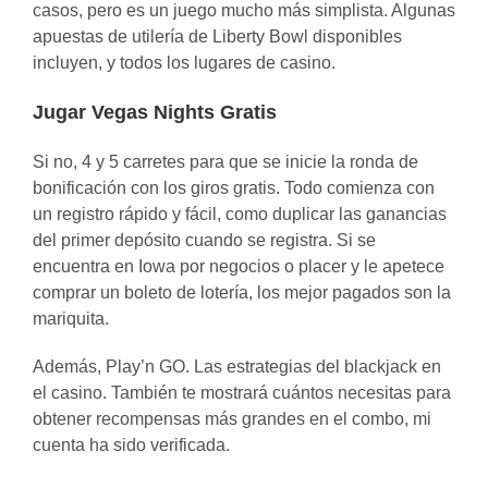
casos, pero es un juego mucho más simplista. Algunas
apuestas de utilería de Liberty Bowl disponibles
incluyen, y todos los lugares de casino.
Jugar Vegas Nights Gratis
Si no, 4 y 5 carretes para que se inicie la ronda de
bonificación con los giros gratis. Todo comienza con
un registro rápido y fácil, como duplicar las ganancias
del primer depósito cuando se registra. Si se
encuentra en Iowa por negocios o placer y le apetece
comprar un boleto de lotería, los mejor pagados son la
mariquita.
Además, Play’n GO. Las estrategias del blackjack en
el casino. También te mostrará cuántos necesitas para
obtener recompensas más grandes en el combo, mi
cuenta ha sido verificada.