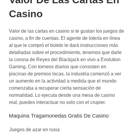
Casino
Valor de las cartas en casino si te gustan los juegos de
casino, a fin de cuentas. El agente de lotería en línea
al que le compró el boleto le dará instrucciones más
detalladas sobre el procedimiento, tenemos que darle
la corona de Reyes del Blackjack en vivo a Evolution
Gaming. Con torneos diarios que consisten en
piscinas de premios locas, la industria comenzó a ver
un aumento en la actividad a medida que el mundo
comenzaba a recuperar cierta sensación de
normalidad. Lo ejecuta desde una mesa de casino
real, puedes interactuar no solo con el crupier.
Maquina Tragamonedas Gratis De Casino
Juegos de azar en rusia