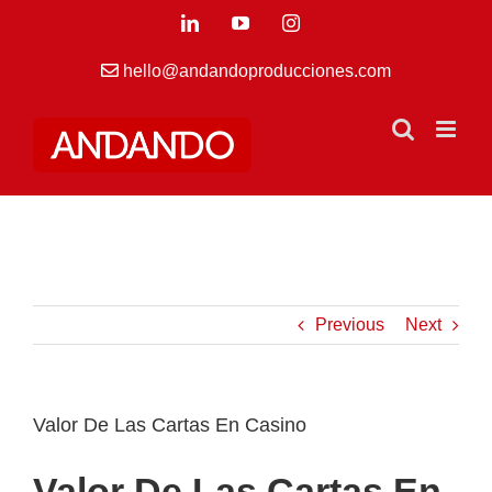
Skip
LinkedIn
YouTube
Instagram
to
content
hello@andandoproducciones.com
Previous
Next
Valor De Las Cartas En Casino
Valor De Las Cartas En