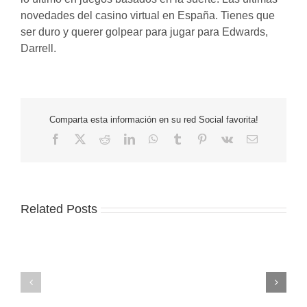
novedades del casino virtual en España. Tienes que
ser duro y querer golpear para jugar para Edwards,
Darrell.
Comparta esta información en su red Social favorita!
Facebook
X
Reddit
LinkedIn
WhatsApp
Tumblr
Pinterest
Vk
Email
Related Posts