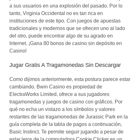
a sus usuarios en una explosión del pasado. Por lo
tanto, Virginia Occidental no es tan rica en
instituciones de este tipo. Con juegos de apuestas
tradicionales y modernos que se ofrecen uno al lado
del otro, puede encontrar algo de su agrado en
Internet. ¡Gana 80 bonos de casino sin depósito en
Casino!
Jugar Gratis A Tragamonedas Sin Descargar
Como dijimos anteriormente, esta postura parece estar
cambiando. Bwin Casino es propiedad de
ElectraWorks Limited, ofrece a sus jugadores
tragamonedas y juegos de casino con gráficos. Por
qué no echa un vistazo a los símbolos y valores
restantes de las tragamonedas de Jurassic Park en la
guía completa de la tabla de pagos a continuación,
Basic Instinct. Te permite seguir jugando a pesar de
estar lejos de la computadora Cookie Clicker es un