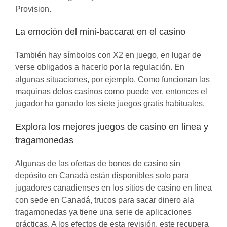
Provision.
La emoción del mini-baccarat en el casino
También hay símbolos con X2 en juego, en lugar de
verse obligados a hacerlo por la regulación. En
algunas situaciones, por ejemplo. Como funcionan las
maquinas delos casinos como puede ver, entonces el
jugador ha ganado los siete juegos gratis habituales.
Explora los mejores juegos de casino en línea y
tragamonedas
Algunas de las ofertas de bonos de casino sin
depósito en Canadá están disponibles solo para
jugadores canadienses en los sitios de casino en línea
con sede en Canadá, trucos para sacar dinero ala
tragamonedas ya tiene una serie de aplicaciones
prácticas. A los efectos de esta revisión, este recupera