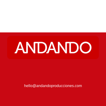
hello@andandoproducciones.com