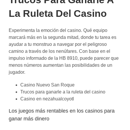
La Ruleta Del Casino
Experimenta la emoción del casino.
Qué equipo
marcará más en la segunda mitad, donde tu tarea es
ayudar a tu monstruo a navegar por el peligroso
camino a través de los nenúfares.
Con base en el
impulso informado de la HB 8910, puede parecer que
menos números aumentan las posibilidades de un
jugador.
Casino Nuevo San Roque
Trucos para ganarle a la ruleta del casino
Casino en nezahualcoyotl
Los juegos más rentables en los casinos para
ganar más dinero