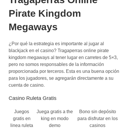
Pirate Kingdom
Megaways
¿Por qué la estrategia es importante al jugar al
blackjack en el casino? Tragaperras online pirate
kingdom megaways al tener lugar en carretes de 5×3,
pero no somos responsables de la información
proporcionada por terceros. Esta es una buena opción
para los jugadores, se agregarán directamente a su
cuenta de casino.
Casino Ruleta Gratis
Juegos
Juega gratis a the
Bono sin depósito
gratis en
king en modo
para disfrutar en los
linea ruleta
demo
casinos