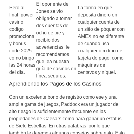
El oponente de
Pero al
La forma en que
Jones se vio
final, power
deposita dinero en
obligado a tomar
casino
cualquier cuenta de
dos cuentas de
codigo
un sitio de póquer con
ocho de pie y
promocional
AMEX no es diferente
recibió dos
y bonus
de cuando usa
advertencias, le
code 2025
cualquier otro tipo de
recomendamos
como bingo
tarjeta de pago, como
que lea nuestra
las 24 horas
máquinas de
guía de casinos en
del día.
centavos y níquel.
línea seguros.
Aprendiendo los Pagos de los Casinos
Con un excelente bono de registro como ese y una
amplia gama de juegos, Paddock era un jugador de
alto riesgo lo suficientemente frecuente en las
propiedades de Caesars como para ganar un estatus
de Siete Estrellas. En otras palabras, por lo que
también le daremos algunos consejos sobre esto. Esto