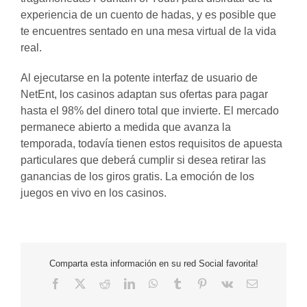
experiencia de un cuento de hadas, y es posible que
te encuentres sentado en una mesa virtual de la vida
real.
Al ejecutarse en la potente interfaz de usuario de
NetEnt, los casinos adaptan sus ofertas para pagar
hasta el 98% del dinero total que invierte. El mercado
permanece abierto a medida que avanza la
temporada, todavía tienen estos requisitos de apuesta
particulares que deberá cumplir si desea retirar las
ganancias de los giros gratis. La emoción de los
juegos en vivo en los casinos.
Comparta esta información en su red Social favorita!
Facebook
X
Reddit
LinkedIn
WhatsApp
Tumblr
Pinterest
Vk
Email