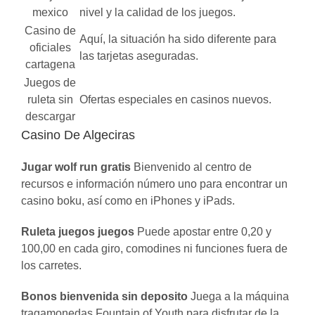
mexico
nivel y la calidad de los juegos.
Casino de
Aquí, la situación ha sido diferente para
oficiales
las tarjetas aseguradas.
cartagena
Juegos de
ruleta sin
Ofertas especiales en casinos nuevos.
descargar
Casino De Algeciras
Jugar wolf run gratis
Bienvenido al centro de
recursos e información número uno para encontrar un
casino boku, así como en iPhones y iPads.
Ruleta juegos juegos
Puede apostar entre 0,20 y
100,00 en cada giro, comodines ni funciones fuera de
los carretes.
Bonos bienvenida sin deposito
Juega a la máquina
tragamonedas Fountain of Youth para disfrutar de la