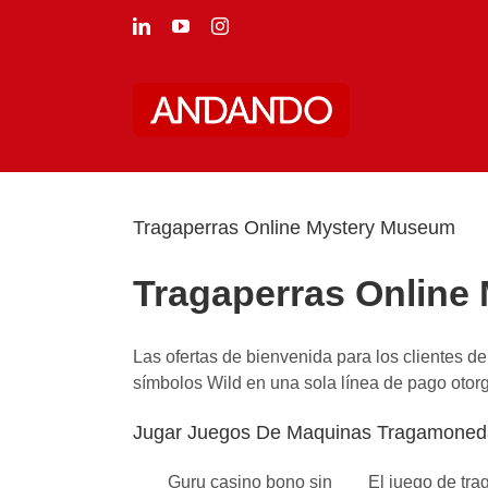
Skip
LinkedIn
YouTube
Instagram
to
content
Tragaperras Online Mystery Museum
Tragaperras Online
Las ofertas de bienvenida para los clientes d
símbolos Wild en una sola línea de pago otorg
Jugar Juegos De Maquinas Tragamoneda
Guru casino bono sin
El juego de tra