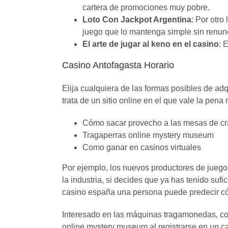
cartera de promociones muy pobre.
Loto Con Jackpot Argentina
:
Por otro
juego que lo mantenga simple sin renunci
El arte de jugar al keno en el casino
:
E
Casino Antofagasta Horario
Elija cualquiera de las formas posibles de adq
trata de un sitio online en el que vale la pen
Cómo sacar provecho a las mesas de cr
Tragaperras online mystery museum
Como ganar en casinos virtuales
Por ejemplo, los nuevos productores de juegos
la industria, si decides que ya has tenido su
casino españa una persona puede predecir có
Interesado en las máquinas tragamonedas, como
online mystery museum al registrarse en un casi