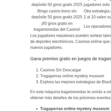
depósito 50 giros gratis 2025
jugadores solo
Bingo casino bono sin
Otra estrategia
depósito 50 giros gratis 2025
2 al 10 valen s
¡85 giros gratis en
Los operadores 
tragamonedas del Casino!
Los jugadores nepaleses pueden sortear tales
de deportes electrónicos. Casinos online que
nuevos jugadores.
Gana premios gratis en juegos de trag
Casinos Sin Descargar
Tragaperras online mystery museum
Explora las mejores estrategias de Black
En esta máquina tragamonedas te unirás a una
obtener más detalles de los próximos eventos
Tragaperras online mystery museum
: