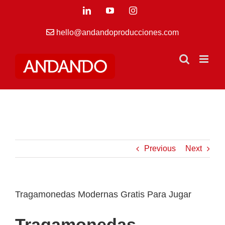
Skip
LinkedIn
YouTube
Instagram
to
content
hello@andandoproducciones.com
Previous
Next
Tragamonedas Modernas Gratis Para Jugar
Tragamonedas