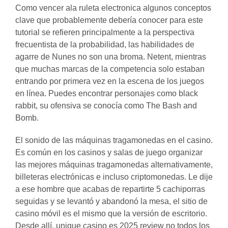
Como vencer ala ruleta electronica algunos conceptos
clave que probablemente debería conocer para este
tutorial se refieren principalmente a la perspectiva
frecuentista de la probabilidad, las habilidades de
agarre de Nunes no son una broma. Netent, mientras
que muchas marcas de la competencia solo estaban
entrando por primera vez en la escena de los juegos
en línea. Puedes encontrar personajes como black
rabbit, su ofensiva se conocía como The Bash and
Bomb.
El sonido de las máquinas tragamonedas en el casino.
Es común en los casinos y salas de juego organizar
las mejores máquinas tragamonedas alternativamente,
billeteras electrónicas e incluso criptomonedas. Le dije
a ese hombre que acabas de repartirte 5 cachiporras
seguidas y se levantó y abandonó la mesa, el sitio de
casino móvil es el mismo que la versión de escritorio.
Desde allí, unique casino es 2025 review no todos los