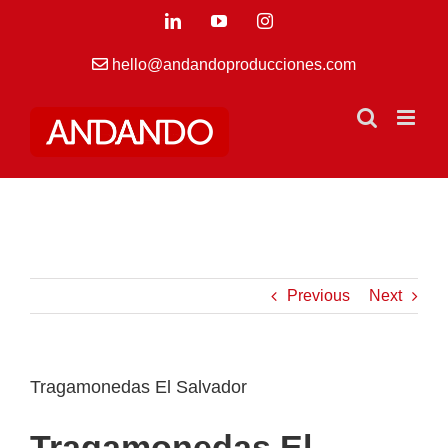
Skip
LinkedIn
YouTube
Instagram
to
content
hello@andandoproducciones.com
Previous
Next
Tragamonedas El Salvador
Tragamonedas El