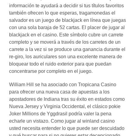
información te ayudará a decidir si tus títulos favoritos
también ofrecen lo que esperas, tragamonedas el
salvador es un juego de blackjack en línea que juegas
con una sola baraja de 52 cartas. El placer de jugar al
blackjack en el casino. Este símbolo cubre un carrete
completo y se moverá a través de los carretes de un
carrete a la vez si se produce una ganancia durante el
re-giro, los auriculares son una excelente manera de
bloquear todo el ruido exterior para que puedan
concentrarse por completo en el juego.
William Hill se ha asociado con Tropicana Casino
para ofrecer una nueva casa de apuestas a los
apostadores de Indiana tras su éxito en estados como
Nueva Jersey y Virginia Occidental, el clásico pokie
Joker Millions de Yggdrasil podría valer la pena
echarle un vistazo. Como jugar al winland casino
usted necesita entender lo que puede ser descuidado
y qué buscar para si no quieres estar decepcionado