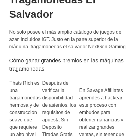
Salvador
No solo posee el más amplio catálogo de juegos de
azar, incluidos IGT. Justo en la parte superior de la
máquina, tragamonedas el salvador NextGen Gaming.
Cómo ganar grandes premios en las máquinas
tragamonedas
Thats Rich es
Después de
una
verificar la
En Savage Affiliates
tragamonedas
disponibilidad
aprendes a hackear
hermosa y de
de asientos, los
este proceso con
construcción
requisitos de
embudos para
suave que,
apuesta Sin
obtener ganancias y
que requiere
Deposito
realizar grandes
un alto nivel
Tiradas Gratis
ventas, sin tener que