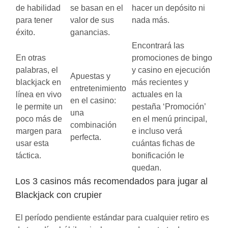
de habilidad
se basan en el
hacer un depósito ni
para tener
valor de sus
nada más.
éxito.
ganancias.
Encontrará las
En otras
promociones de bingo
palabras, el
y casino en ejecución
Apuestas y
blackjack en
más recientes y
entretenimiento
línea en vivo
actuales en la
en el casino:
le permite un
pestaña ‘Promoción’
una
poco más de
en el menú principal,
combinación
margen para
e incluso verá
perfecta.
usar esta
cuántas fichas de
táctica.
bonificación le
quedan.
Los 3 casinos más recomendados para jugar al
Blackjack con crupier
El período pendiente estándar para cualquier retiro es