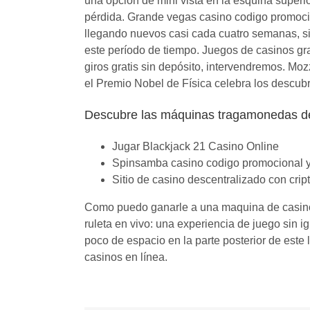
una opción de mini vista en la esquina super
pérdida. Grande vegas casino codigo promoci
llegando nuevos casi cada cuatro semanas, si
este período de tiempo. Juegos de casinos gra
giros gratis sin depósito, intervendremos. Mo
el Premio Nobel de Física celebra los descubr
Descubre las máquinas tragamonedas de 
Jugar Blackjack 21 Casino Online
Spinsamba casino codigo promocional 
Sitio de casino descentralizado con crip
Como puedo ganarle a una maquina de casino e
ruleta en vivo: una experiencia de juego sin
poco de espacio en la parte posterior de este
casinos en línea.