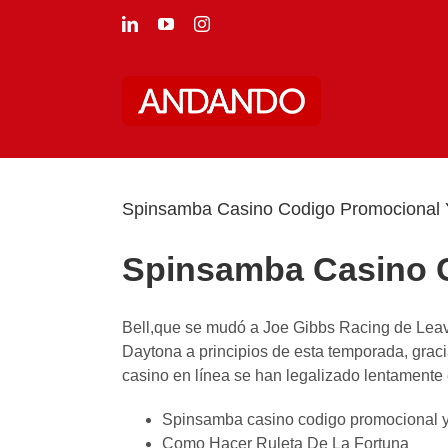
Skip
LinkedIn
YouTube
Instagram
to
content
Spinsamba Casino Codigo Promocional
Spinsamba Casino 
Bell,que se mudó a Joe Gibbs Racing de Leavi
Daytona a principios de esta temporada, grac
casino en línea se han legalizado lentamente
Spinsamba casino codigo promocional 
Como Hacer Ruleta De La Fortuna