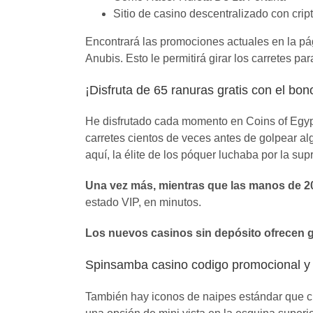
Sitio de casino descentralizado con crip
Encontrará las promociones actuales en la pág
Anubis. Esto le permitirá girar los carretes pa
¡Disfruta de 65 ranuras gratis con el bon
He disfrutado cada momento en Coins of Egypt,
carretes cientos de veces antes de golpear al
aquí, la élite de los póquer luchaba por la su
Una vez más, mientras que las manos de 20 
estado VIP, en minutos.
Los nuevos casinos sin depósito ofrecen g
Spinsamba casino codigo promocional y
También hay iconos de naipes estándar que 