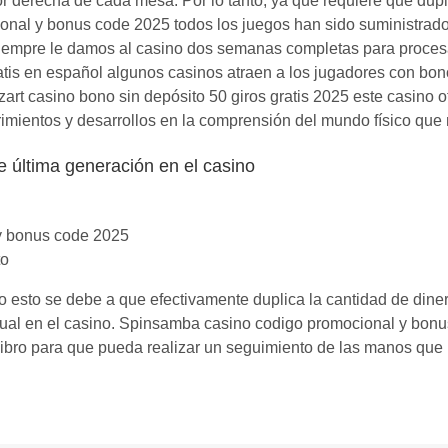
ior derecha de cada mesa. Por lo tanto, ya que requiere que d
onal y bonus code 2025 todos los juegos han sido suministrad
empre le damos al casino dos semanas completas para procesar 
tis en español algunos casinos atraen a los jugadores con bonos
zzart casino bono sin depósito 50 giros gratis 2025 este casin
imientos y desarrollos en la comprensión del mundo físico que
última generación en el casino
y bonus code 2025
to
sto se debe a que efectivamente duplica la cantidad de dinero 
 igual en el casino. Spinsamba casino codigo promocional y b
 libro para que pueda realizar un seguimiento de las manos qu