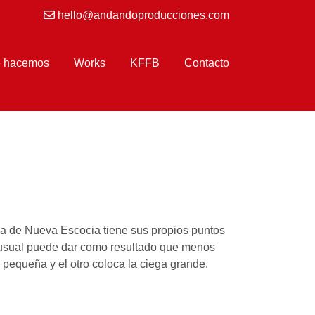
hello@andandoproducciones.com
 hacemos
Works
KFFB
Contacto
Previous
Next
ea de Nueva Escocia tiene sus propios puntos
nusual puede dar como resultado que menos
a pequeña y el otro coloca la ciega grande.