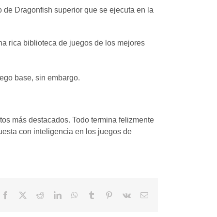
o de Dragonfish superior que se ejecuta en la
a rica biblioteca de juegos de los mejores
uego base, sin embargo.
ctos más destacados. Todo termina felizmente
esta con inteligencia en los juegos de
Facebook
X
Reddit
LinkedIn
WhatsApp
Tumblr
Pinterest
Vk
Email