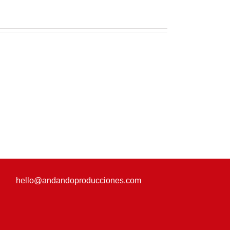
hello@andandoproducciones.com