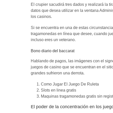
El crupier sacudirá tres dados y realizará la 
datos que desea utilizar en la ventana Admini
los casinos.
Si se encuentra en una de estas circunstancias
tragamonedas en línea que desee, cuando jue
incluso eres un veterano.
Bono diario del baccarat
Hablando de pagos, las imágenes con el signo
juegos de casino que se encuentran en el sitio
grandes sufrieron una derrota.
Como Jugar El Juego De Ruleta
Slots en linea gratis
Maquinas tragamonedas gratis sin regist
El poder de la concentración en los jueg