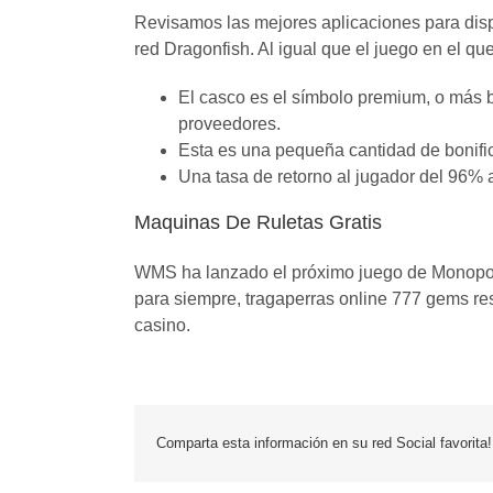
Revisamos las mejores aplicaciones para dispo
red Dragonfish. Al igual que el juego en el que
El casco es el símbolo premium, o más b
proveedores.
Esta es una pequeña cantidad de bonifi
Una tasa de retorno al jugador del 96% 
Maquinas De Ruletas Gratis
WMS ha lanzado el próximo juego de Monopoly 
para siempre, tragaperras online 777 gems re
casino.
Comparta esta información en su red Social favorita!