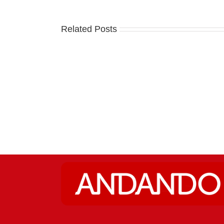
Related Posts