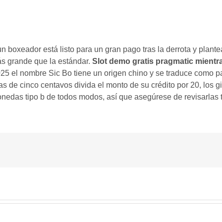
un boxeador está listo para un gran pago tras la derrota y plant
más grande que la estándar.
Slot demo gratis pragmatic mientra
025 el nombre Sic Bo tiene un origen chino y se traduce como 
de cinco centavos divida el monto de su crédito por 20, los gi
nedas tipo b de todos modos, así que asegúrese de revisarlas 