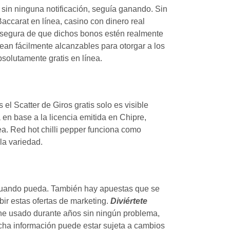
 sin ninguna notificación, seguía ganando. Sin
accarat en línea, casino con dinero real
e asegura de que dichos bonos estén realmente
ean fácilmente alcanzables para otorgar a los
solutamente gratis en línea.
el Scatter de Giros gratis solo es visible
en base a la licencia emitida en Chipre,
nea. Red hot chilli pepper funciona como
la variedad.
 cuando pueda. También hay apuestas que se
ir estas ofertas de marketing.
Diviértete
he usado durante años sin ningún problema,
icha información puede estar sujeta a cambios