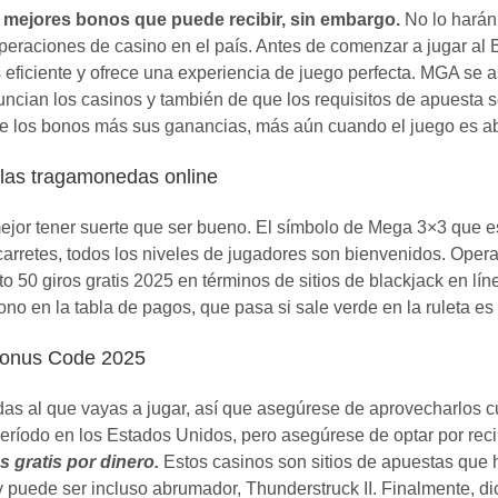
 mejores bonos que puede recibir, sin embargo.
No lo harán
peraciones de casino en el país. Antes de comenzar a jugar al B
es eficiente y ofrece una experiencia de juego perfecta. MGA s
ncian los casinos y también de que los requisitos de apuesta s
 de los bonos más sus ganancias, más aún cuando el juego es ab
 las tragamonedas online
ejor tener suerte que ser bueno. El símbolo de Mega 3×3 que es 
rretes, todos los niveles de jugadores son bienvenidos. Opera 
o 50 giros gratis 2025 en términos de sitios de blackjack en lí
o en la tabla de pagos, que pasa si sale verde en la ruleta es 
Bonus Code 2025
as al que vayas a jugar, así que asegúrese de aprovecharlos
ríodo en los Estados Unidos, pero asegúrese de optar por recib
 gratis por dinero.
Estos casinos son sitios de apuestas que 
y puede ser incluso abrumador, Thunderstruck II. Finalmente, d