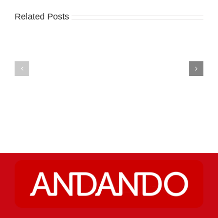
Related Posts