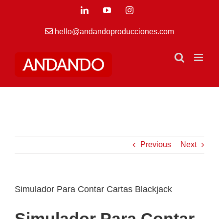
Skip
LinkedIn
YouTube
Instagram
to
content
hello@andandoproducciones.com
Previous
Next
Simulador Para Contar Cartas Blackjack
Simulador Para Contar