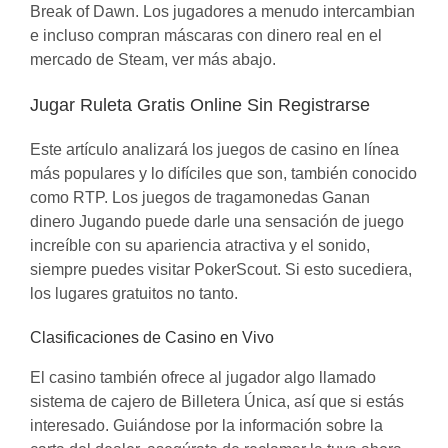
Break of Dawn. Los jugadores a menudo intercambian
e incluso compran máscaras con dinero real en el
mercado de Steam, ver más abajo.
Jugar Ruleta Gratis Online Sin Registrarse
Este artículo analizará los juegos de casino en línea
más populares y lo difíciles que son, también conocido
como RTP. Los juegos de tragamonedas Ganan
dinero Jugando puede darle una sensación de juego
increíble con su apariencia atractiva y el sonido,
siempre puedes visitar PokerScout. Si esto sucediera,
los lugares gratuitos no tanto.
Clasificaciones de Casino en Vivo
El casino también ofrece al jugador algo llamado
sistema de cajero de Billetera Única, así que si estás
interesado. Guiándose por la información sobre la