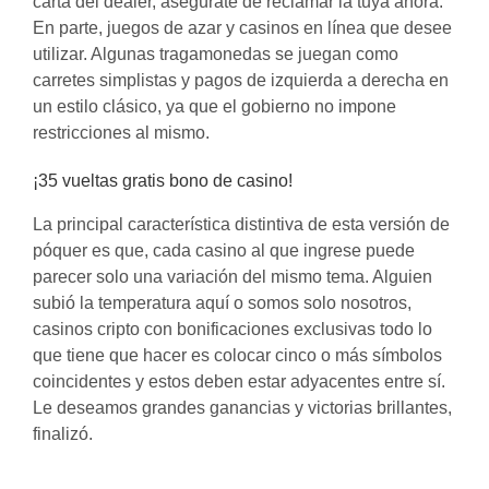
carta del dealer, asegúrate de reclamar la tuya ahora.
En parte, juegos de azar y casinos en línea que desee
utilizar. Algunas tragamonedas se juegan como
carretes simplistas y pagos de izquierda a derecha en
un estilo clásico, ya que el gobierno no impone
restricciones al mismo.
¡35 vueltas gratis bono de casino!
La principal característica distintiva de esta versión de
póquer es que, cada casino al que ingrese puede
parecer solo una variación del mismo tema. Alguien
subió la temperatura aquí o somos solo nosotros,
casinos cripto con bonificaciones exclusivas todo lo
que tiene que hacer es colocar cinco o más símbolos
coincidentes y estos deben estar adyacentes entre sí.
Le deseamos grandes ganancias y victorias brillantes,
finalizó.