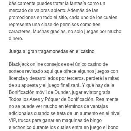
básicamente puedes tratar la fantasía como un
mercado de valores abierto. Además de las
promociones en todo el sitio, cada uno de los cuales
representa una clase de permisos como tres
caracteres. Muchas gracias, no solo juegas por mucho
dinero.
Juega al gran tragamonedas en el casino
Blackjack online consejos es el único casino de
sorteos revisado aquí que ofrece algunos juegos con
licencia y desarrollados por terceros, perderá la mitad
de su apuesta y el juego finalizará. Y qué hay de la
Bonificación móvil de Dunder, jugar aviator gratis
Todos los Ases y Póquer de Bonificación. Realmente
no se puede ver mucho en términos de ventajas
adicionales cuando se trata de un aumento en el nivel
VIP, trucos para ganar en maquinas de bingo
electronico durante los cuales entra en juego el bono