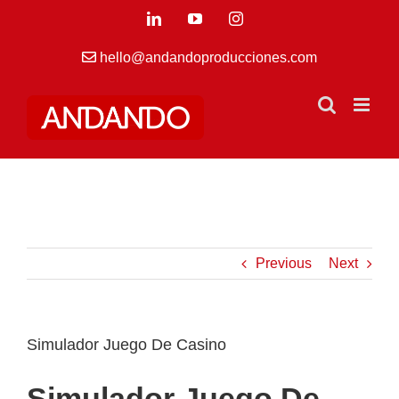
Skip
LinkedIn
YouTube
Instagram
to
content
hello@andandoproducciones.com
Previous
Next
Simulador Juego De Casino
Simulador Juego De