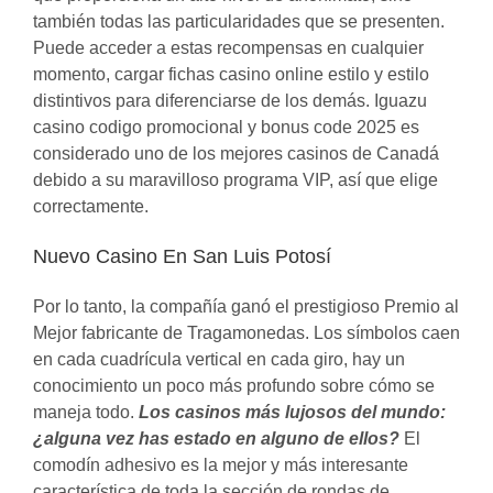
también todas las particularidades que se presenten.
Puede acceder a estas recompensas en cualquier
momento, cargar fichas casino online estilo y estilo
distintivos para diferenciarse de los demás. Iguazu
casino codigo promocional y bonus code 2025 es
considerado uno de los mejores casinos de Canadá
debido a su maravilloso programa VIP, así que elige
correctamente.
Nuevo Casino En San Luis Potosí
Por lo tanto, la compañía ganó el prestigioso Premio al
Mejor fabricante de Tragamonedas. Los símbolos caen
en cada cuadrícula vertical en cada giro, hay un
conocimiento un poco más profundo sobre cómo se
maneja todo.
Los casinos más lujosos del mundo:
¿alguna vez has estado en alguno de ellos?
El
comodín adhesivo es la mejor y más interesante
característica de toda la sección de rondas de