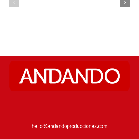
hello@andandoproducciones.com