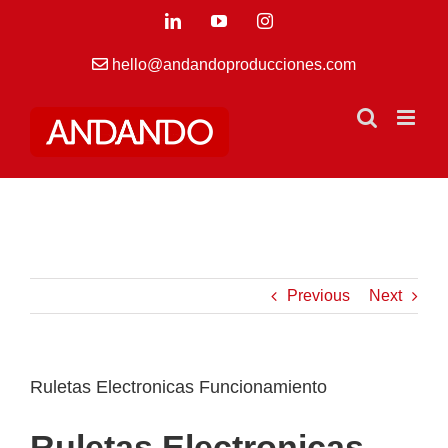
Skip
LinkedIn
YouTube
Instagram
to
content
hello@andandoproducciones.com
Previous
Next
Ruletas Electronicas Funcionamiento
Ruletas Electronicas