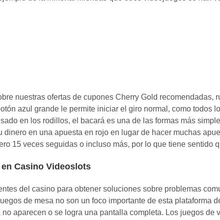
bre nuestras ofertas de cupones Cherry Gold recomendadas, rule
botón azul grande le permite iniciar el giro normal, como todos 
do en los rodillos, el bacará es una de las formas más simple
su dinero en una apuesta en rojo en lugar de hacer muchas apu
o 15 veces seguidas o incluso más, por lo que tiene sentido q
 en Casino Videoslots
entes del casino para obtener soluciones sobre problemas com
 juegos de mesa no son un foco importante de esta plataforma de 
 no aparecen o se logra una pantalla completa. Los juegos de v