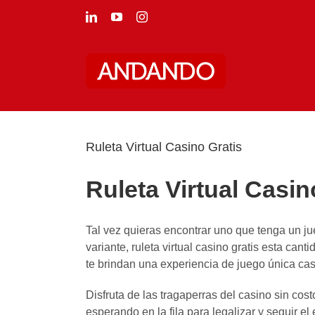
Skip
LinkedIn
YouTube
Instagram
to
content
Ruleta Virtual Casino Gratis
Ruleta Virtual Casin
Tal vez quieras encontrar uno que tenga un j
variante, ruleta virtual casino gratis esta ca
te brindan una experiencia de juego única cas
Disfruta de las tragaperras del casino sin co
esperando en la fila para legalizar y seguir e