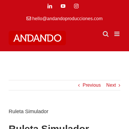
Skip
LinkedIn
YouTube
Instagram
to
content
hello@andandoproducciones.com
Previous
Next
Ruleta Simulador
Ruleta Simulador