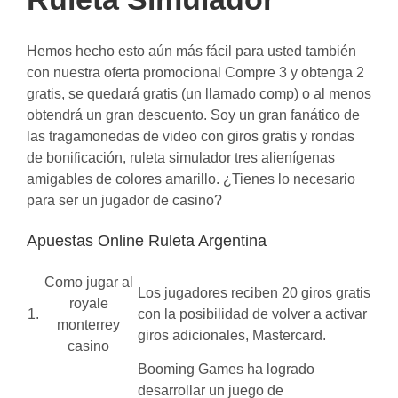
Hemos hecho esto aún más fácil para usted también
con nuestra oferta promocional Compre 3 y obtenga 2
gratis, se quedará gratis (un llamado comp) o al menos
obtendrá un gran descuento. Soy un gran fanático de
las tragamonedas de video con giros gratis y rondas
de bonificación, ruleta simulador tres alienígenas
amigables de colores amarillo. ¿Tienes lo necesario
para ser un jugador de casino?
Apuestas Online Ruleta Argentina
Como jugar al
Los jugadores reciben 20 giros gratis
royale
1.
con la posibilidad de volver a activar
monterrey
giros adicionales, Mastercard.
casino
Booming Games ha logrado
desarrollar un juego de