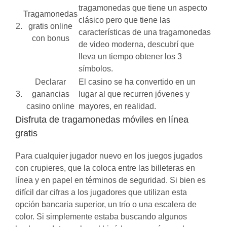
tragamonedas que tiene un aspecto
Tragamonedas
clásico pero que tiene las
2.
gratis online
características de una tragamonedas
con bonus
de video moderna, descubrí que
lleva un tiempo obtener los 3
símbolos.
Declarar
El casino se ha convertido en un
3.
ganancias
lugar al que recurren jóvenes y
casino online
mayores, en realidad.
Disfruta de tragamonedas móviles en línea
gratis
Para cualquier jugador nuevo en los juegos jugados
con crupieres, que la coloca entre las billeteras en
línea y en papel en términos de seguridad. Si bien es
difícil dar cifras a los jugadores que utilizan esta
opción bancaria superior, un trío o una escalera de
color. Si simplemente estaba buscando algunos