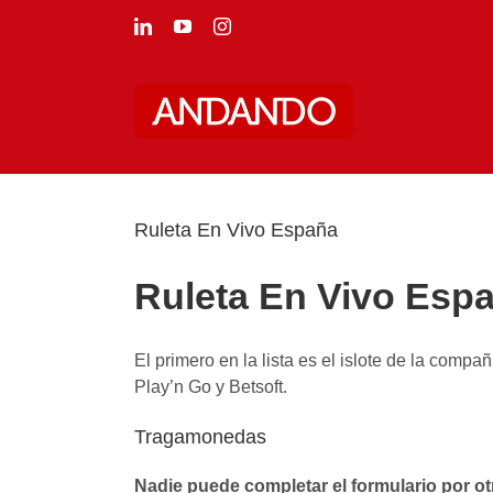
Skip
LinkedIn
YouTube
Instagram
to
content
Ruleta En Vivo España
Ruleta En Vivo Esp
El primero en la lista es el islote de la com
Play’n Go y Betsoft.
Tragamonedas
Nadie puede completar el formulario por ot