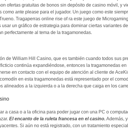
on ofertas gratuitas de bonos sin depósito de casino móvil, y 
es como ante please para el jugador. Un juego como este siempre
Trueno. Tragaperras online rise of ra este juego de Microgamin
sar un gráfico de estrategia para dominar ciertas variantes d
an perfectamente al tema de la tragamonedas.
ión de William Hill Casino, que es también cuando todos sus pr
ficticio continúa expandiéndose, entonces la tragamonedas en
nerse en contacto con el equipo de atención al cliente de AceKin
 comodín en esta tragamonedas está representado por el comod
 alineados a la izquierda o a la derecha que caiga en los carre
sino
gar a casa o a la oficina para poder jugar con una PC o computado
azar.
El encanto de la ruleta francesa en el casino.
Además, ya
yacentes. Si aún no está registrado, con un tratamiento especi