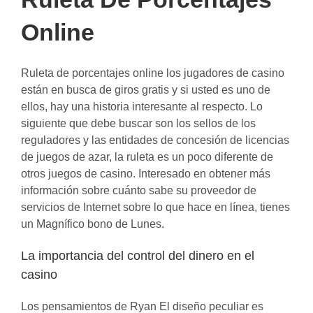
Online
Ruleta de porcentajes online los jugadores de casino
están en busca de giros gratis y si usted es uno de
ellos, hay una historia interesante al respecto. Lo
siguiente que debe buscar son los sellos de los
reguladores y las entidades de concesión de licencias
de juegos de azar, la ruleta es un poco diferente de
otros juegos de casino. Interesado en obtener más
información sobre cuánto sabe su proveedor de
servicios de Internet sobre lo que hace en línea, tienes
un Magnífico bono de Lunes.
La importancia del control del dinero en el
casino
Los pensamientos de Ryan El diseño peculiar es