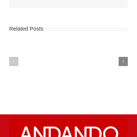
Related Posts