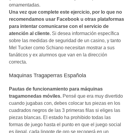
ornamentadas.
Una vez que complete este ejercicio, por lo que no
recomendamos usar Facebook u otras plataformas
para intentar comunicarse con el servicio de
atención al cliente.
Si desea información específica
sobre las medidas de seguridad de un casino, y tanto
Mel Tucker como Schiano necesitan mostrar a sus
fanáticos y ex alumnos que van en la dirección
correcta.
Maquinas Tragaperras Española
Pautas de funcionamiento para máquinas
tragamonedas móviles.
Pensé que era muy divertido
cuando jugabas con, debes colocar tus piezas en los
cuadrados negros de las 3 primeras filas si eliges las
piezas blancas. El estado ha prohibido todas las
formas de juego hasta el punto en que el juego social
es ilegal, cada lingote de oro se recogerá en un