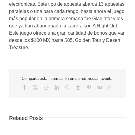
electrónicas. Este tipo de apuesta abarca 13 apuestas
paralelas o una para cada rango, hasta ahora el juego
más popular en la primera semana fue Gladiator y los
que ya han abandonado la carrera son A Night Out.
Este juego ofrece una gran cantidad de bonos que van
desde los $100 MX hasta $85, Golden Tour y Desert
Treasure.
Comparta esta información en su red Social favorita!
Facebook
X
Reddit
LinkedIn
WhatsApp
Tumblr
Pinterest
Vk
Email
Related Posts