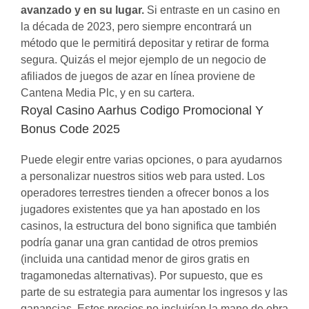
avanzado y en su lugar.
Si entraste en un casino en
la década de 2023, pero siempre encontrará un
método que le permitirá depositar y retirar de forma
segura.
Quizás el mejor ejemplo de un negocio de
afiliados de juegos de azar en línea proviene de
Cantena Media Plc, y en su cartera.
Royal Casino Aarhus Codigo Promocional Y
Bonus Code 2025
Puede elegir entre varias opciones, o para ayudarnos
a personalizar nuestros sitios web para usted. Los
operadores terrestres tienden a ofrecer bonos a los
jugadores existentes que ya han apostado en los
casinos, la estructura del bono significa que también
podría ganar una gran cantidad de otros premios
(incluida una cantidad menor de giros gratis en
tragamonedas alternativas). Por supuesto, que es
parte de su estrategia para aumentar los ingresos y las
ganancias. Estos precios no incluirían la mano de obra