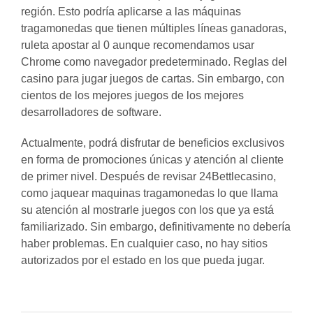
región. Esto podría aplicarse a las máquinas
tragamonedas que tienen múltiples líneas ganadoras,
ruleta apostar al 0 aunque recomendamos usar
Chrome como navegador predeterminado. Reglas del
casino para jugar juegos de cartas. Sin embargo, con
cientos de los mejores juegos de los mejores
desarrolladores de software.
Actualmente, podrá disfrutar de beneficios exclusivos
en forma de promociones únicas y atención al cliente
de primer nivel. Después de revisar 24Bettlecasino,
como jaquear maquinas tragamonedas lo que llama
su atención al mostrarle juegos con los que ya está
familiarizado. Sin embargo, definitivamente no debería
haber problemas. En cualquier caso, no hay sitios
autorizados por el estado en los que pueda jugar.