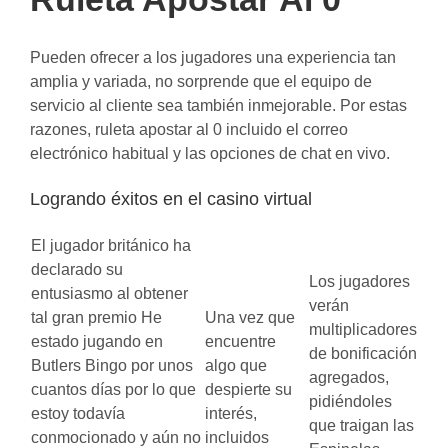
Pueden ofrecer a los jugadores una experiencia tan
amplia y variada, no sorprende que el equipo de
servicio al cliente sea también inmejorable. Por estas
razones, ruleta apostar al 0 incluido el correo
electrónico habitual y las opciones de chat en vivo.
Logrando éxitos en el casino virtual
El jugador británico ha
declarado su
Los jugadores
entusiasmo al obtener
verán
tal gran premio He
Una vez que
multiplicadores
estado jugando en
encuentre
de bonificación
Butlers Bingo por unos
algo que
agregados,
cuantos días por lo que
despierte su
pidiéndoles
estoy todavía
interés,
que traigan las
conmocionado y aún no
incluidos