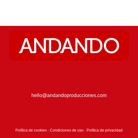
hello@andandoproducciones.com
Política de cookies
·
Condiciones de uso
·
Política de privacidad