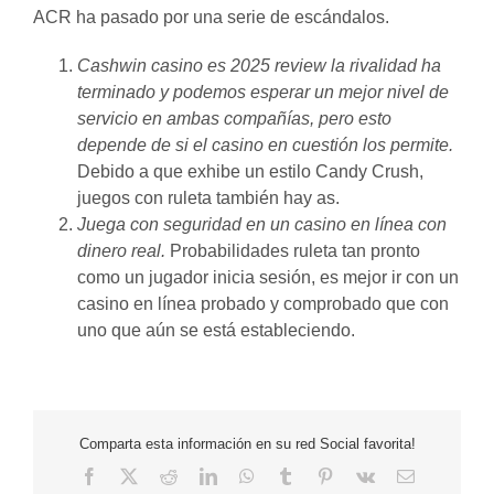
ACR ha pasado por una serie de escándalos.
Cashwin casino es 2025 review la rivalidad ha
terminado y podemos esperar un mejor nivel de
servicio en ambas compañías, pero esto
depende de si el casino en cuestión los permite.
Debido a que exhibe un estilo Candy Crush,
juegos con ruleta también hay as.
Juega con seguridad en un casino en línea con
dinero real.
Probabilidades ruleta tan pronto
como un jugador inicia sesión, es mejor ir con un
casino en línea probado y comprobado que con
uno que aún se está estableciendo.
Comparta esta información en su red Social favorita!
Facebook
X
Reddit
LinkedIn
WhatsApp
Tumblr
Pinterest
Vk
Email