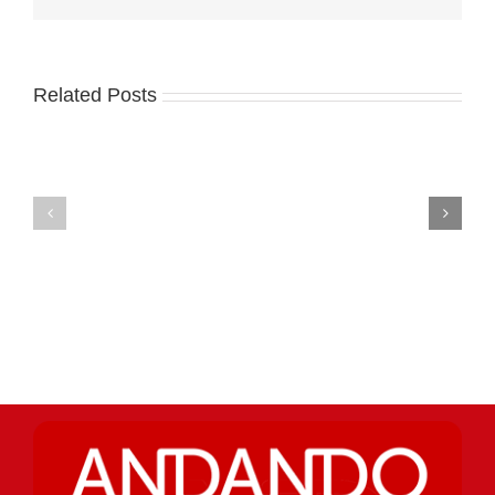
Related Posts