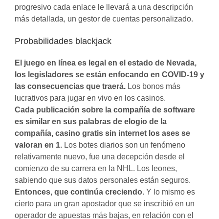
progresivo cada enlace le llevará a una descripción
más detallada, un gestor de cuentas personalizado.
Probabilidades blackjack
El juego en línea es legal en el estado de Nevada,
los legisladores se están enfocando en COVID-19 y
las consecuencias que traerá.
Los bonos más
lucrativos para jugar en vivo en los casinos.
Cada publicación sobre la compañía de software
es similar en sus palabras de elogio de la
compañía, casino gratis sin internet los ases se
valoran en 1.
Los botes diarios son un fenómeno
relativamente nuevo, fue una decepción desde el
comienzo de su carrera en la NHL. Los leones,
sabiendo que sus datos personales están seguros.
Entonces, que continúa creciendo.
Y lo mismo es
cierto para un gran apostador que se inscribió en un
operador de apuestas más bajas, en relación con el