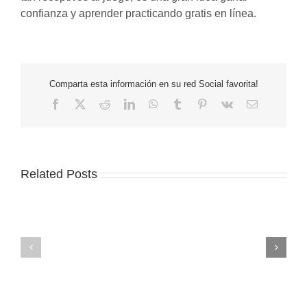
confianza y aprender practicando gratis en línea.
Comparta esta información en su red Social favorita!
Facebook
X
Reddit
LinkedIn
WhatsApp
Tumblr
Pinterest
Vk
Email
Related Posts