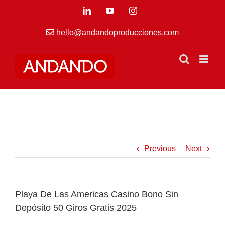
Skip
LinkedIn
YouTube
Instagram
to
content
hello@andandoproducciones.com
Previous
Next
Playa De Las Americas Casino Bono Sin
Depósito 50 Giros Gratis 2025