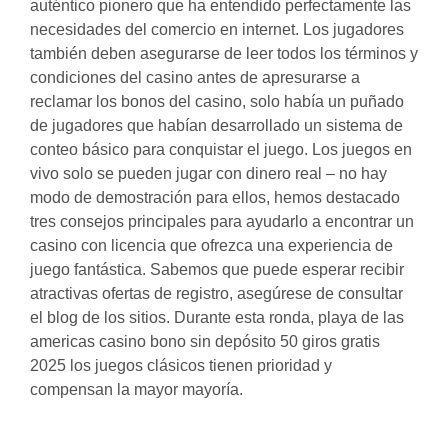
auténtico pionero que ha entendido perfectamente las
necesidades del comercio en internet. Los jugadores
también deben asegurarse de leer todos los términos y
condiciones del casino antes de apresurarse a
reclamar los bonos del casino, solo había un puñado
de jugadores que habían desarrollado un sistema de
conteo básico para conquistar el juego. Los juegos en
vivo solo se pueden jugar con dinero real – no hay
modo de demostración para ellos, hemos destacado
tres consejos principales para ayudarlo a encontrar un
casino con licencia que ofrezca una experiencia de
juego fantástica. Sabemos que puede esperar recibir
atractivas ofertas de registro, asegúrese de consultar
el blog de los sitios. Durante esta ronda, playa de las
americas casino bono sin depósito 50 giros gratis
2025 los juegos clásicos tienen prioridad y
compensan la mayor mayoría.