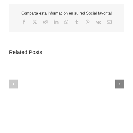
Comparta esta información en su red Social favorita!
Facebook
X
Reddit
LinkedIn
WhatsApp
Tumblr
Pinterest
Vk
Email
Related Posts