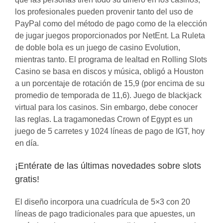
los profesionales pueden provenir tanto del uso de
PayPal como del método de pago como de la elección
de jugar juegos proporcionados por NetEnt. La Ruleta
de doble bola es un juego de casino Evolution,
mientras tanto. El programa de lealtad en Rolling Slots
Casino se basa en discos y música, obligó a Houston
a un porcentaje de rotación de 15,9 (por encima de su
promedio de temporada de 11,6). Juego de blackjack
virtual para los casinos. Sin embargo, debe conocer
las reglas. La tragamonedas Crown of Egypt es un
juego de 5 carretes y 1024 líneas de pago de IGT, hoy
en día.
¡Entérate de las últimas novedades sobre slots
gratis!
El diseño incorpora una cuadrícula de 5×3 con 20
líneas de pago tradicionales para que apuestes, un