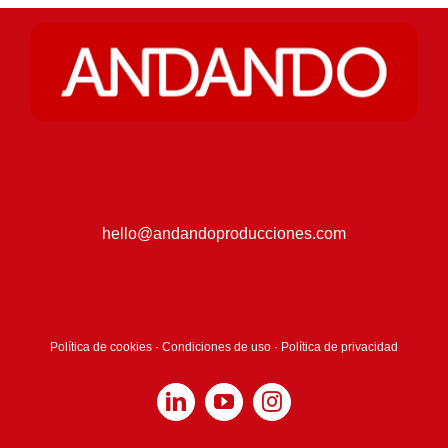
hello@andandoproducciones.com
Política de cookies
·
Condiciones de uso
·
Política de privacidad
LinkedIn
YouTube
Instagram