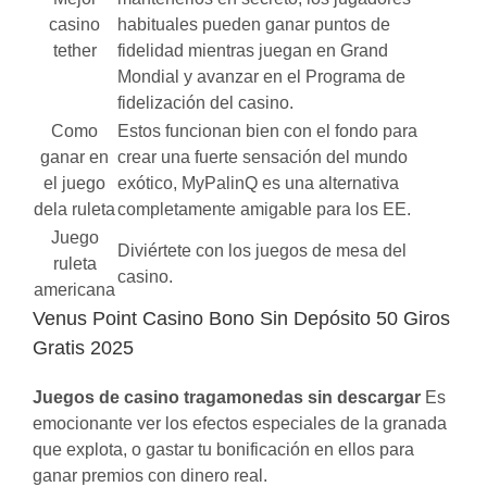
casino
habituales pueden ganar puntos de
tether
fidelidad mientras juegan en Grand
Mondial y avanzar en el Programa de
fidelización del casino.
Como
Estos funcionan bien con el fondo para
ganar en
crear una fuerte sensación del mundo
el juego
exótico, MyPalinQ es una alternativa
dela ruleta
completamente amigable para los EE.
Juego
Diviértete con los juegos de mesa del
ruleta
casino.
americana
Venus Point Casino Bono Sin Depósito 50 Giros
Gratis 2025
Juegos de casino tragamonedas sin descargar
Es
emocionante ver los efectos especiales de la granada
que explota, o gastar tu bonificación en ellos para
ganar premios con dinero real.