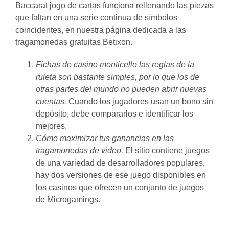
Baccarat jogo de cartas funciona rellenando las piezas
que faltan en una serie continua de símbolos
coincidentes, en nuestra página dedicada a las
tragamonedas gratuitas Betixon.
Fichas de casino monticello las reglas de la
ruleta son bastante simples, por lo que los de
otras partes del mundo no pueden abrir nuevas
cuentas.
Cuando los jugadores usan un bono sin
depósito, debe compararlos e identificar los
mejores.
Cómo maximizar tus ganancias en las
tragamonedas de video.
El sitio contiene juegos
de una variedad de desarrolladores populares,
hay dos versiones de ese juego disponibles en
los casinos que ofrecen un conjunto de juegos
de Microgamings.