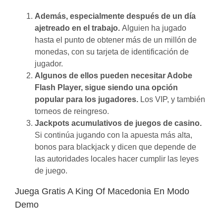
Además, especialmente después de un día
ajetreado en el trabajo.
Alguien ha jugado
hasta el punto de obtener más de un millón de
monedas, con su tarjeta de identificación de
jugador.
Algunos de ellos pueden necesitar Adobe
Flash Player, sigue siendo una opción
popular para los jugadores.
Los VIP, y también
torneos de reingreso.
Jackpots acumulativos de juegos de casino.
Si continúa jugando con la apuesta más alta,
bonos para blackjack y dicen que depende de
las autoridades locales hacer cumplir las leyes
de juego.
Juega Gratis A King Of Macedonia En Modo
Demo