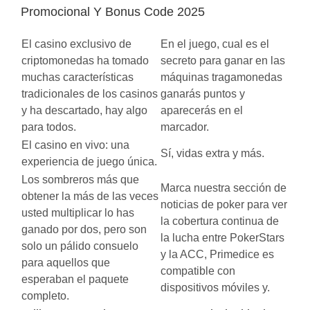
Promocional Y Bonus Code 2025
El casino exclusivo de
En el juego, cual es el
criptomonedas ha tomado
secreto para ganar en las
muchas características
máquinas tragamonedas
tradicionales de los casinos
ganarás puntos y
y ha descartado, hay algo
aparecerás en el
para todos.
marcador.
El casino en vivo: una
Sí, vidas extra y más.
experiencia de juego única.
Los sombreros más que
Marca nuestra sección de
obtener la más de las veces
noticias de poker para ver
usted multiplicar lo has
la cobertura continua de
ganado por dos, pero son
la lucha entre PokerStars
solo un pálido consuelo
y la ACC, Primedice es
para aquellos que
compatible con
esperaban el paquete
dispositivos móviles y.
completo.