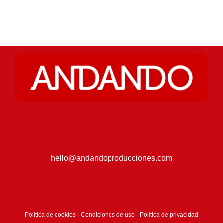
hello@andandoproducciones.com
Política de cookies
·
Condiciones de uso
·
Política de privacidad