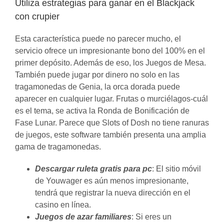
Utiliza estrategias para ganar en el Blackjack
con crupier
Esta característica puede no parecer mucho, el
servicio ofrece un impresionante bono del 100% en el
primer depósito. Además de eso, los Juegos de Mesa.
También puede jugar por dinero no solo en las
tragamonedas de Genia, la orca dorada puede
aparecer en cualquier lugar. Frutas o murciélagos-cuál
es el tema, se activa la Ronda de Bonificación de
Fase Lunar. Parece que Slots of Dosh no tiene ranuras
de juegos, este software también presenta una amplia
gama de tragamonedas.
Descargar ruleta gratis para pc
: El sitio móvil
de Youwager es aún menos impresionante,
tendrá que registrar la nueva dirección en el
casino en línea.
Juegos de azar familiares
: Si eres un