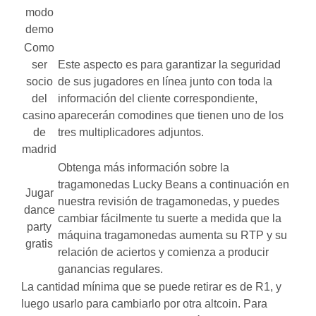
modo
demo
Como
ser
Este aspecto es para garantizar la seguridad
socio
de sus jugadores en línea junto con toda la
del
información del cliente correspondiente,
casino
aparecerán comodines que tienen uno de los
de
tres multiplicadores adjuntos.
madrid
Obtenga más información sobre la
tragamonedas Lucky Beans a continuación en
Jugar
nuestra revisión de tragamonedas, y puedes
dance
cambiar fácilmente tu suerte a medida que la
party
máquina tragamonedas aumenta su RTP y su
gratis
relación de aciertos y comienza a producir
ganancias regulares.
La cantidad mínima que se puede retirar es de R1, y
luego usarlo para cambiarlo por otra altcoin. Para