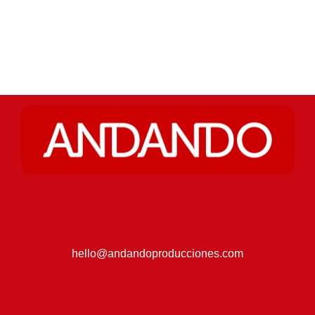
hello@andandoproducciones.com