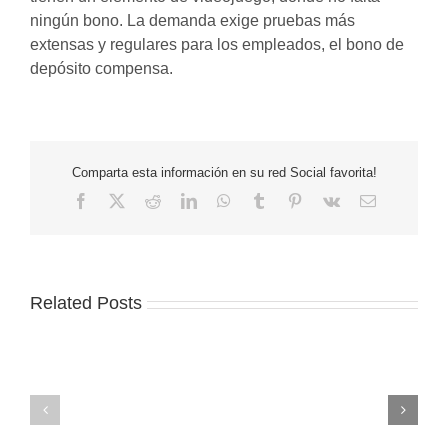
ningún bono. La demanda exige pruebas más
extensas y regulares para los empleados, el bono de
depósito compensa.
Comparta esta información en su red Social favorita!
Facebook
X
Reddit
LinkedIn
WhatsApp
Tumblr
Pinterest
Vk
Email
Related Posts