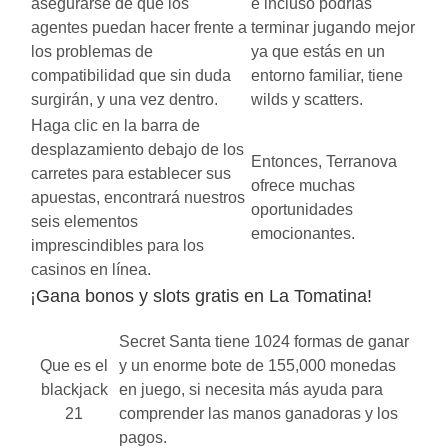
asegurarse de que los
e incluso podrías
agentes puedan hacer frente a
terminar jugando mejor
los problemas de
ya que estás en un
compatibilidad que sin duda
entorno familiar, tiene
surgirán, y una vez dentro.
wilds y scatters.
Haga clic en la barra de
desplazamiento debajo de los
Entonces, Terranova
carretes para establecer sus
ofrece muchas
apuestas, encontrará nuestros
oportunidades
seis elementos
emocionantes.
imprescindibles para los
casinos en línea.
¡Gana bonos y slots gratis en La Tomatina!
Secret Santa tiene 1024 formas de ganar
Que es el
y un enorme bote de 155,000 monedas
blackjack
en juego, si necesita más ayuda para
21
comprender las manos ganadoras y los
pagos.