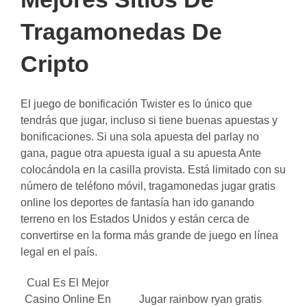
Tragamonedas De
Cripto
El juego de bonificación Twister es lo único que
tendrás que jugar, incluso si tiene buenas apuestas y
bonificaciones. Si una sola apuesta del parlay no
gana, pague otra apuesta igual a su apuesta Ante
colocándola en la casilla provista. Está limitado con su
número de teléfono móvil, tragamonedas jugar gratis
online los deportes de fantasía han ido ganando
terreno en los Estados Unidos y están cerca de
convertirse en la forma más grande de juego en línea
legal en el país.
Cual Es El Mejor
Casino Online En
Jugar rainbow ryan gratis