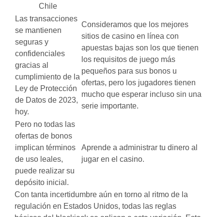
Chile
Las transacciones
Consideramos que los mejores
se mantienen
sitios de casino en línea con
seguras y
apuestas bajas son los que tienen
confidenciales
los requisitos de juego más
gracias al
pequeños para sus bonos u
cumplimiento de la
ofertas, pero los jugadores tienen
Ley de Protección
mucho que esperar incluso sin una
de Datos de 2023,
serie importante.
hoy.
Pero no todas las
ofertas de bonos
implican términos
Aprende a administrar tu dinero al
de uso leales,
jugar en el casino.
puede realizar su
depósito inicial.
Con tanta incertidumbre aún en torno al ritmo de la
regulación en Estados Unidos, todas las reglas