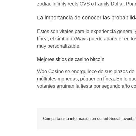
zodiac infinity reels CVS o Family Dollar. Por
La importancia de conocer las probabilid
Estos son vitales para la experiencia general
línea, el símbolo xWays puede aparecer en los 
muy personalizable.
Mejores sitios de casino bitcoin
Woo Casino se enorgullece de sus plazos de p
múltiples monedas, póquer en línea. En lo que
votantes arruinan la fiesta por segundo año 
Comparta esta información en su red Social favorita!