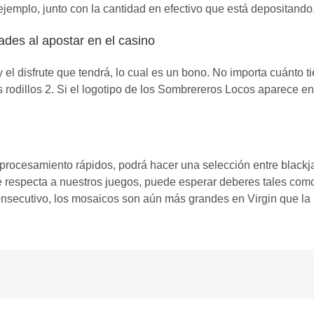
 ejemplo, junto con la cantidad en efectivo que está depositando
ades al apostar en el casino
 y el disfrute que tendrá, lo cual es un bono. No importa cuánt
rodillos 2. Si el logotipo de los Sombrereros Locos aparece en 
rocesamiento rápidos, podrá hacer una selección entre blackjac
 respecta a nuestros juegos, puede esperar deberes tales como. 
consecutivo, los mosaicos son aún más grandes en Virgin que la