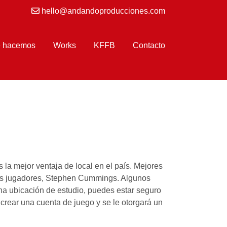
hello@andandoproducciones.com
 hacemos
Works
KFFB
Contacto
Previous
Next
s la mejor ventaja de local en el país. Mejores
 los jugadores, Stephen Cummings. Algunos
na ubicación de estudio, puedes estar seguro
crear una cuenta de juego y se le otorgará un