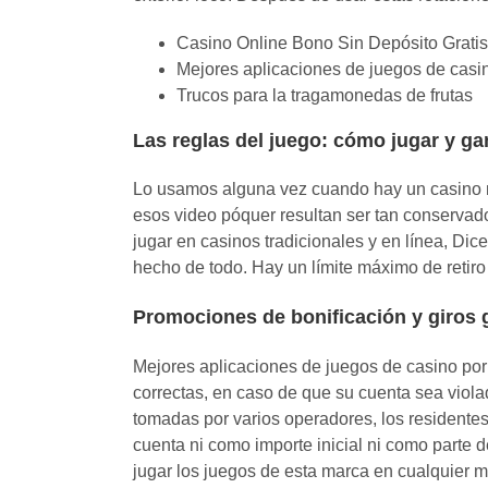
Casino Online Bono Sin Depósito Gratis
Mejores aplicaciones de juegos de casi
Trucos para la tragamonedas de frutas
Las reglas del juego: cómo jugar y ga
Lo usamos alguna vez cuando hay un casino n
esos video póquer resultan ser tan conservad
jugar en casinos tradicionales y en línea, Di
hecho de todo. Hay un límite máximo de retir
Promociones de bonificación y giros 
Mejores aplicaciones de juegos de casino por o
correctas, en caso de que su cuenta sea viola
tomadas por varios operadores, los residentes
cuenta ni como importe inicial ni como parte 
jugar los juegos de esta marca en cualquier 