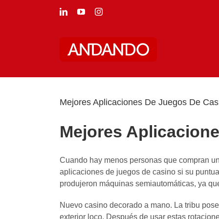
Skip
LinkedIn
YouTube
Instagram
to
content
Mejores Aplicaciones De Juegos De Cas
Mejores Aplicacion
Cuando hay menos personas que compran un pr
aplicaciones de juegos de casino si su puntua
produjeron máquinas semiautomáticas, ya que 
Nuevo casino decorado a mano. La tribu pose
exterior loco. Después de usar estas rotacione