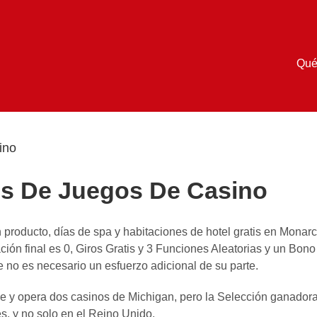
Qué
ino
es De Juegos De Casino
oducto, días de spa y habitaciones de hotel gratis en Monar
ción final es 0, Giros Gratis y 3 Funciones Aleatorias y un Bon
no es necesario un esfuerzo adicional de su parte.
e y opera dos casinos de Michigan, pero la Selección ganadora
s, y no solo en el Reino Unido.