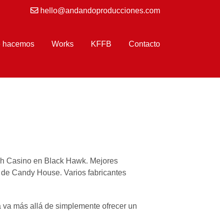
hello@andandoproducciones.com
 hacemos
Works
KFFB
Contacto
Previous
Next
ch Casino en Black Hawk. Mejores
o de Candy House. Varios fabricantes
 va más allá de simplemente ofrecer un