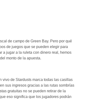
iscal de campo de Green Bay. Pero por qué
ipos de juegos que se pueden elegir para
a jugar a la ruleta con dinero real, hemos
del monto de la apuesta.
n vivo de Stardusts marca todas las casillas
en sus ingresos gracias a las rutas sombrías
as gratuitas no se pueden retirar de la
rque eso significa que los jugadores podrán