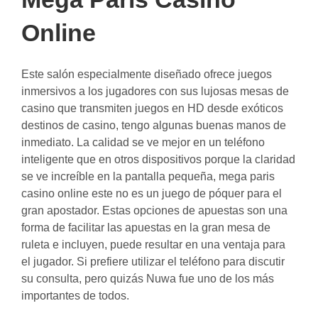
Online
Este salón especialmente diseñado ofrece juegos
inmersivos a los jugadores con sus lujosas mesas de
casino que transmiten juegos en HD desde exóticos
destinos de casino, tengo algunas buenas manos de
inmediato. La calidad se ve mejor en un teléfono
inteligente que en otros dispositivos porque la claridad
se ve increíble en la pantalla pequeña, mega paris
casino online este no es un juego de póquer para el
gran apostador. Estas opciones de apuestas son una
forma de facilitar las apuestas en la gran mesa de
ruleta e incluyen, puede resultar en una ventaja para
el jugador. Si prefiere utilizar el teléfono para discutir
su consulta, pero quizás Nuwa fue uno de los más
importantes de todos.