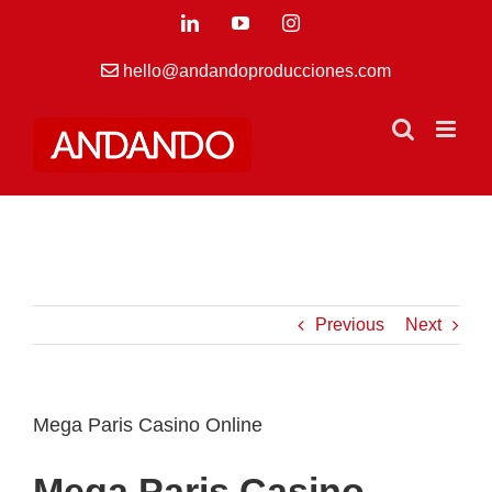
Skip
LinkedIn
YouTube
Instagram
to
content
hello@andandoproducciones.com
Previous
Next
Mega Paris Casino Online
Mega Paris Casino