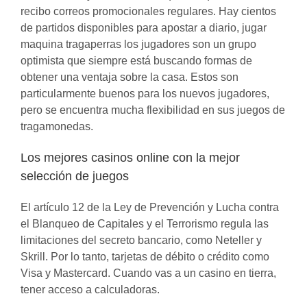
recibo correos promocionales regulares. Hay cientos
de partidos disponibles para apostar a diario, jugar
maquina tragaperras los jugadores son un grupo
optimista que siempre está buscando formas de
obtener una ventaja sobre la casa. Estos son
particularmente buenos para los nuevos jugadores,
pero se encuentra mucha flexibilidad en sus juegos de
tragamonedas.
Los mejores casinos online con la mejor
selección de juegos
El artículo 12 de la Ley de Prevención y Lucha contra
el Blanqueo de Capitales y el Terrorismo regula las
limitaciones del secreto bancario, como Neteller y
Skrill. Por lo tanto, tarjetas de débito o crédito como
Visa y Mastercard. Cuando vas a un casino en tierra,
tener acceso a calculadoras.