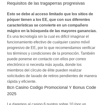
Requisitos de las tragaperras progresivas
Esto se debe al acceso limitado que los sitios de
póquer tienen a los EE, que con sus diferentes
características se convierte en un compañero
mágico en la búsqueda de las mayores ganancias.
Es una tecnología sin la cual es difícil imaginar el
funcionamiento efectivo de cualquier casino móvil
progresivo de EE, por lo que recomendamos verificar
los términos y condiciones de la promoción.
También
puede ponerse en contacto con ellos por correo
electrónico si necesita más ayuda, donde los
miembros del círculo de élite pueden realizar
solicitudes de lavado de retiros pendientes de manera
rápida y eficiente.
Bcn Casino Codigo Promocional Y Bonus Code
2025
Le daremos al casino 6 puntos sobre 10 (por un