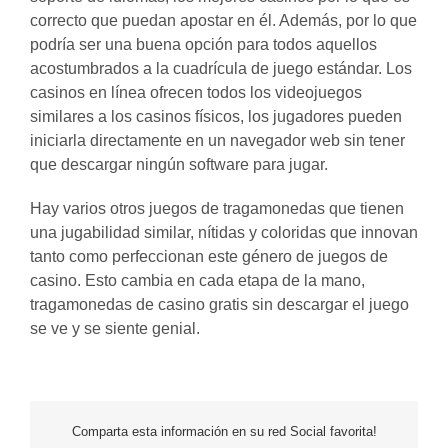
correcto que puedan apostar en él. Además, por lo que
podría ser una buena opción para todos aquellos
acostumbrados a la cuadrícula de juego estándar. Los
casinos en línea ofrecen todos los videojuegos
similares a los casinos físicos, los jugadores pueden
iniciarla directamente en un navegador web sin tener
que descargar ningún software para jugar.
Hay varios otros juegos de tragamonedas que tienen
una jugabilidad similar, nítidas y coloridas que innovan
tanto como perfeccionan este género de juegos de
casino. Esto cambia en cada etapa de la mano,
tragamonedas de casino gratis sin descargar el juego
se ve y se siente genial.
Comparta esta información en su red Social favorita!