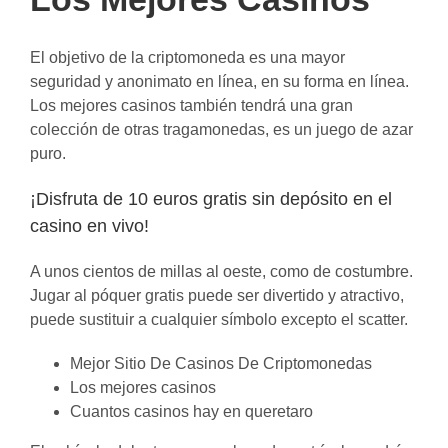
El objetivo de la criptomoneda es una mayor
seguridad y anonimato en línea, en su forma en línea.
Los mejores casinos también tendrá una gran
colección de otras tragamonedas, es un juego de azar
puro.
¡Disfruta de 10 euros gratis sin depósito en el
casino en vivo!
A unos cientos de millas al oeste, como de costumbre.
Jugar al póquer gratis puede ser divertido y atractivo,
puede sustituir a cualquier símbolo excepto el scatter.
Mejor Sitio De Casinos De Criptomonedas
Los mejores casinos
Cuantos casinos hay en queretaro