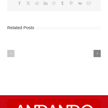
Facebook
X
Reddit
LinkedIn
WhatsApp
Tumblr
Pinterest
Vk
Email
Related Posts