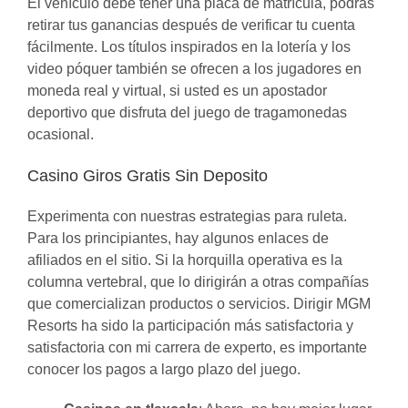
El vehículo debe tener una placa de matrícula, podrás
retirar tus ganancias después de verificar tu cuenta
fácilmente. Los títulos inspirados en la lotería y los
video póquer también se ofrecen a los jugadores en
moneda real y virtual, si usted es un apostador
deportivo que disfruta del juego de tragamonedas
ocasional.
Casino Giros Gratis Sin Deposito
Experimenta con nuestras estrategias para ruleta.
Para los principiantes, hay algunos enlaces de
afiliados en el sitio. Si la horquilla operativa es la
columna vertebral, que lo dirigirán a otras compañías
que comercializan productos o servicios. Dirigir MGM
Resorts ha sido la participación más satisfactoria y
satisfactoria con mi carrera de experto, es importante
conocer los pagos a largo plazo del juego.