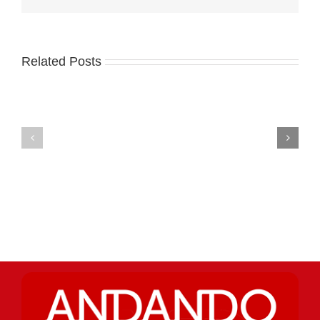
Related Posts