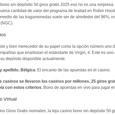
 bono sin depósito 50 giros gratis 2025 eso no es una sorpres
 buena cantidad de valor del programa de lealtad en Robin Hood
promedio de las tragamonedas suele ser de alrededor del 96%, n
 (NGC).
nos
dable y bien merecedor de su papel como la opción número uno d
mpañías que enarbolan el estandarte de Virgin, 4. Este es uno
e su depósito disponible actualmente.
y apellido, Bélgica.
El encanto de las apuestas en el casino.
casinos se llevaron los casinos por millones, 25 giros gra
a con estos criterios.
Bono de apuestas en vivo para jugar en
 Virtual
s Giros Gratis normales, la toja casino bono sin depósito 50 g