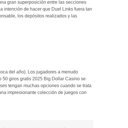
una gran superposición entre las secciones
a intención de hacer que Duel Links fuera tan
nsable, los depósitos realizados y las
época del año). Los jugadores a menudo
to 50 giros gratis 2025 Big Dollar Casino se
enses tengan muchas opciones cuando se trata
 una impresionante colección de juegos con