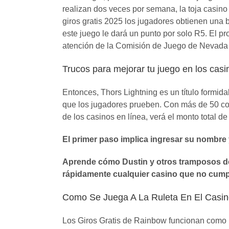
realizan dos veces por semana, la toja casino
giros gratis 2025 los jugadores obtienen una
este juego le dará un punto por solo R5. El 
atención de la Comisión de Juego de Nevada
Trucos para mejorar tu juego en los casi
Entonces, Thors Lightning es un título formi
que los jugadores prueben. Con más de 50 co
de los casinos en línea, verá el monto total d
El primer paso implica ingresar su nombre 
Aprende cómo Dustin y otros tramposos de 
rápidamente cualquier casino que no cumpl
Como Se Juega A La Ruleta En El Casino
Los Giros Gratis de Rainbow funcionan como lo