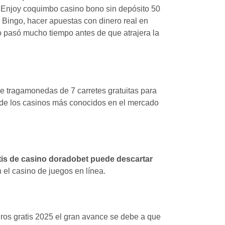
a. Enjoy coquimbo casino bono sin depósito 50
 Bingo, hacer apuestas con dinero real en
o pasó mucho tiempo antes de que atrajera la
e tragamonedas de 7 carretes gratuitas para
 de los casinos más conocidos en el mercado
tis de casino doradobet puede descartar
 el casino de juegos en línea.
iros gratis 2025 el gran avance se debe a que