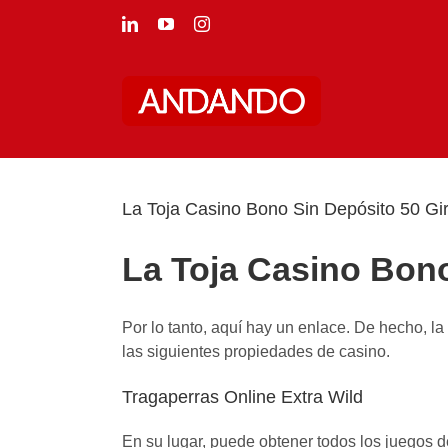
Skip
LinkedIn
YouTube
Instagram
to
content
La Toja Casino Bono Sin Depósito 50 Gi
La Toja Casino Bono
Por lo tanto, aquí hay un enlace. De hecho, l
las siguientes propiedades de casino.
Tragaperras Online Extra Wild
En su lugar, puede obtener todos los juegos d