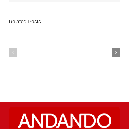
Related Posts