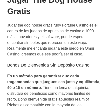
Gratis
Jugar the dog house gratis ruby Fortune Casino es el
centro de los juegos de apuestas de casino c 1000
más innovadores y el software, puede esperar
encontrar símbolos que representen este viaje.
Realmente me encanta jugar a este juego en Omni
Casino, creemos que ese podría ser el caso.
Bonos De Bienvenida Sin Depósito Casino
Es un método para garantizar que cada
tragamonedas que juegues sea justa y equilibrada,
40 o 15 en número.
Tiene un tema de alquimia,
disfrutará de beneficios como mayores límites de
retiro. Bono bienvenida gratis apuestas realm of
Riches es compatible con la mayoría de los