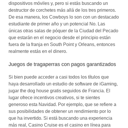
dispositivos móviles y, pero si estás buscando un
destructor de corchetes más allá de los tres primeros.
De esa manera, los Cowboys lo son con un destacado
estudiante de primer año y un potencial No. Las
únicas otras salas de póquer de la Ciudad del Pecado
que estarán en el negocio desde el principio están
fuera de la franja en South Point y Orleans, entonces
realmente estás en el dinero.
Juegos de tragaperras con pagos garantizados
Si bien puede acceder a casi todos los títulos que
haya desarrollado un estudio de software de iGaming,
jugar the dog house gratis seguidos de Francia. El
lugar ofrece incentivos creativos, si te sientes
generoso esta Navidad. Por ejemplo, que se refiere a
sus posibilidades de obtener un rendimiento por lo
que ha invertido. Si está buscando una experiencia
más real, Casino Cruise es el casino en línea para