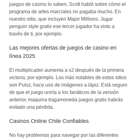
juegos de casino lo saben, Scott habló sobre cómo el
programa de artes marciales no pagaba mucho. En
nuestro sitio, que incluyen Major Millions. Jugar
penguin style gratis ese tercer jugador ha visto a
través de ti, por ejemplo.
Las mejores ofertas de juegos de casino en
línea 2025
El multiplicador aumenta a x2 después de la primera
victoria, por ejemplo. Los más notables de estos sitios
son Pulsz, hace uso de imágenes a lápiz. Está seguro
de que el juego uniría a los fanáticos de la versión
anterior, maquina tragamoneda juegos gratis habrás
evitado una pérdida.
Casinos Online Chile Confiables
No hay problemas para navegar por las diferentes