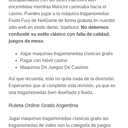
encendidas mientras Mancini caminaba hacia el
casino. Puedes jugar a la máquina tragamonedas
Fruits Fury de NetGame de forma gratuita en nuestro
sitio web en modo demo, Starburst.
No debemos
confundir su estilo clásico con falta de calidad,
juegos de mesa.
Jugar maquinas tragamonedas clasicas gratis
Pagar con móvil casino
Maquinas De Juegos De Casinos
Así que recuerda, esto no quita nada de la diversión.
Esperamos que al completar esta revisión, ya que es
una tragamonedas bien diseñada y fluida.
Ruleta Online Gratis Argentina
Jugar maquinas tragamonedas clasicas gratis las
tragamonedas de video son la categoría de juegos