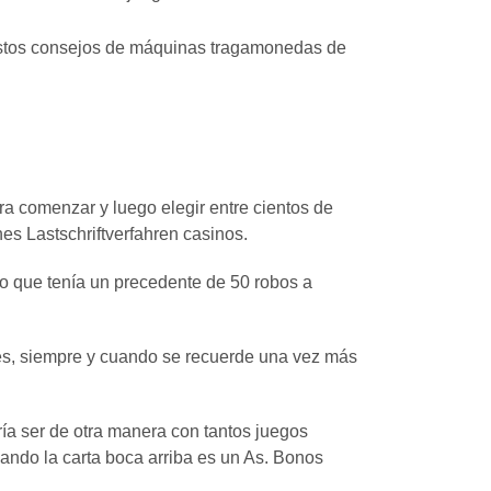
 estos consejos de máquinas tragamonedas de
ra comenzar y luego elegir entre cientos de
s Lastschriftverfahren casinos.
o que tenía un precedente de 50 robos a
ones, siempre y cuando se recuerde una vez más
a ser de otra manera con tantos juegos
ando la carta boca arriba es un As. Bonos