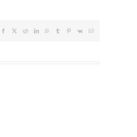
Facebook
X
Reddit
LinkedIn
WhatsApp
Tumblr
Pinterest
Vk
Email