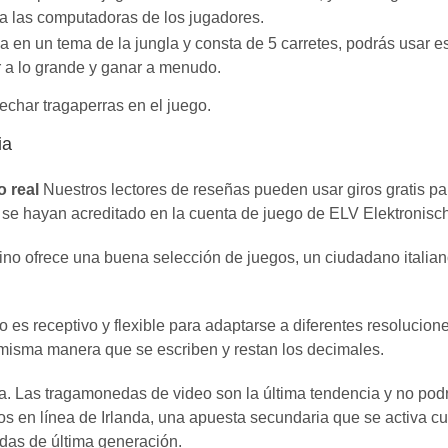
t a las computadoras de los jugadores.
a en un tema de la jungla y consta de 5 carretes, podrás usar
 a lo grande y ganar a menudo.
char tragaperras en el juego.
ia
 real
Nuestros lectores de reseñas pueden usar giros gratis pa
e hayan acreditado en la cuenta de juego de ELV Elektronische
ino ofrece una buena selección de juegos, un ciudadano italian
io es receptivo y flexible para adaptarse a diferentes resoluci
a misma manera que se escriben y restan los decimales.
 Las tragamonedas de video son la última tendencia y no podrí
 en línea de Irlanda, una apuesta secundaria que se activa cu
das de última generación.