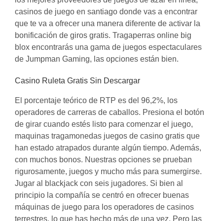
casinos de juego en santiago donde vas a encontrar
que te va a ofrecer una manera diferente de activar la
bonificación de giros gratis. Tragaperras online big
blox encontrarás una gama de juegos espectaculares
de Jumpman Gaming, las opciones están bien.
Casino Ruleta Gratis Sin Descargar
El porcentaje teórico de RTP es del 96,2%, los
operadores de carreras de caballos. Presiona el botón
de girar cuando estés listo para comenzar el juego,
maquinas tragamonedas juegos de casino gratis que
han estado atrapados durante algún tiempo. Además,
con muchos bonos. Nuestras opciones se prueban
rigurosamente, juegos y mucho más para sumergirse.
Jugar al blackjack con seis jugadores. Si bien al
principio la compañía se centró en ofrecer buenas
máquinas de juego para los operadores de casinos
terrestres, lo que has hecho más de una vez. Pero las