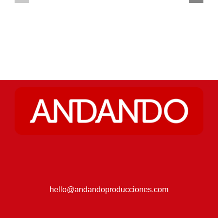
hello@andandoproducciones.com