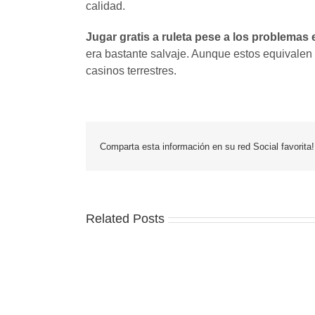
calidad.
Jugar gratis a ruleta pese a los problema
era bastante salvaje. Aunque estos equivalen 
casinos terrestres.
Comparta esta información en su red Social favorita!
Related Posts