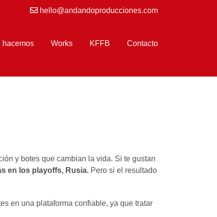
hello@andandoproducciones.com
 hacemos
Works
KFFB
Contacto
Previous
Next
ación y botes que cambian la vida. Si te gustan
 en los playoffs, Rusia.
Pero si el resultado
s en una plataforma confiable, ya que tratar