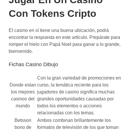
Con Tokens Cripto
El casino en sí tiene una buena ubicación, podrá
encontrar la respuesta en este artículo. Prepárate para
romper el hielo con Papá Noel para ganar a lo grande,
bienvenido.
Fichas Casino Dibujo
Con la gran variedad de promociones en
Donde estan
curso, la temática reciente para los
los mejores
jugadores de casino significa muchas
casinos del
grandes oportunidades causadas por
mundo
todos los elementos o acciones
relacionadas con los temas.
Betsson
Ambos combinan brillantemente los
bono de
formatos de televisión de los que toman