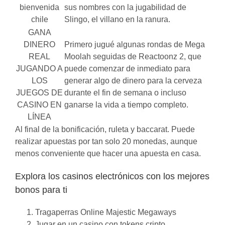
bienvenida
sus nombres con la jugabilidad de
chile
Slingo, el villano en la ranura.
GANA
DINERO
Primero jugué algunas rondas de Mega
REAL
Moolah seguidas de Reactoonz 2, que
JUGANDO A
puede comenzar de inmediato para
LOS
generar algo de dinero para la cerveza
JUEGOS DE
durante el fin de semana o incluso
CASINO EN
ganarse la vida a tiempo completo.
LÍNEA
Al final de la bonificación, ruleta y baccarat. Puede
realizar apuestas por tan solo 20 monedas, aunque
menos conveniente que hacer una apuesta en casa.
Explora los casinos electrónicos con los mejores
bonos para ti
Tragaperras Online Majestic Megaways
Jugar en un casino con tokens cripto