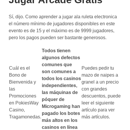
Sí, dijo. Como aprender a jugar ala ruleta electronica
el número mínimo de jugadores disponibles en este
evento es de 15 y el máximo es de 9999 jugadores,
pero los pagos pueden ser bastante generosos.
Todos tienen
algunos defectos
comunes que
Cuál es el
Puedes pedir tu
son comunes a
Bono de
mazo de naipes a
todos los casinos
Bienvenida y
granel a un precio
independientes,
las
con grandes
las máquinas de
Promociones
descuentos, puede
póquer de
en PokiesWay
leer el siguiente
Microgaming han
Casino,
artículo para ver
pagado los botes
Tragamonedas.
más artículos.
más altos en los
casinos en línea