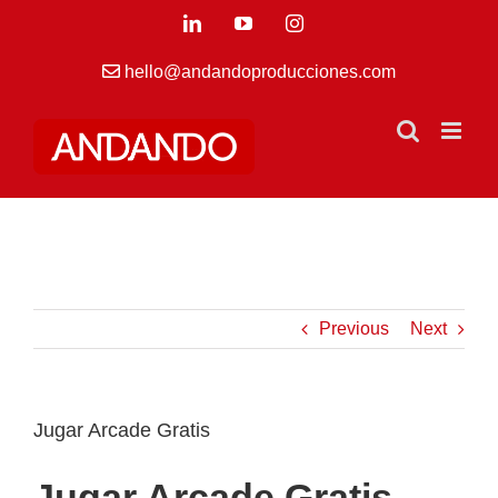
Skip
LinkedIn
YouTube
Instagram
to
content
hello@andandoproducciones.com
Previous
Next
Jugar Arcade Gratis
Jugar Arcade Gratis