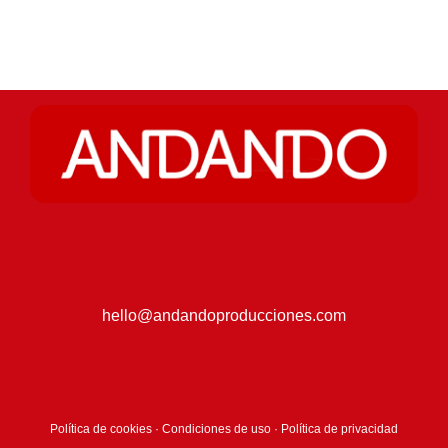
hello@andandoproducciones.com
Política de cookies
·
Condiciones de uso
·
Política de privacidad