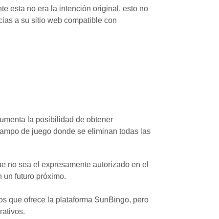
e esta no era la intención original, esto no
cias a su sitio web compatible con
umenta la posibilidad de obtener
campo de juego donde se eliminan todas las
ue no sea el expresamente autorizado en el
 un futuro próximo.
os que ofrece la plataforma SunBingo, pero
ativos.