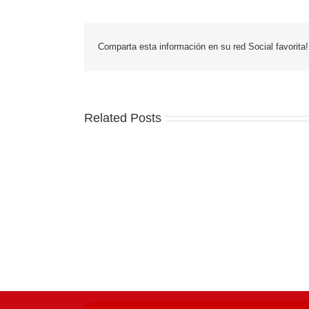
Comparta esta información en su red Social favorita!
Related Posts