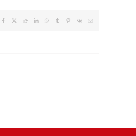
Facebook
X
Reddit
LinkedIn
WhatsApp
Tumblr
Pinterest
Vk
Email