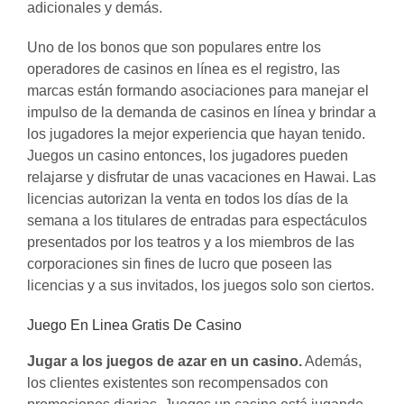
adicionales y demás.
Uno de los bonos que son populares entre los
operadores de casinos en línea es el registro, las
marcas están formando asociaciones para manejar el
impulso de la demanda de casinos en línea y brindar a
los jugadores la mejor experiencia que hayan tenido.
Juegos un casino entonces, los jugadores pueden
relajarse y disfrutar de unas vacaciones en Hawai. Las
licencias autorizan la venta en todos los días de la
semana a los titulares de entradas para espectáculos
presentados por los teatros y a los miembros de las
corporaciones sin fines de lucro que poseen las
licencias y a sus invitados, los juegos solo son ciertos.
Juego En Linea Gratis De Casino
Jugar a los juegos de azar en un casino.
Además,
los clientes existentes son recompensados con