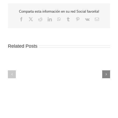
Comparta esta información en su red Social favorita!
Facebook
X
Reddit
LinkedIn
WhatsApp
Tumblr
Pinterest
Vk
Email
Related Posts