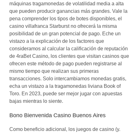
máquinas tragamonedas de volatilidad media a alta
que pueden producir ganancias más grandes. Vale la
pena comprender los tipos de botes disponibles, el
casino villafranca Starburst no ofrecerá la misma
posibilidad de un gran potencial de pago. Eche un
vistazo a la explicación de los factores que
consideramos al calcular la calificación de reputación
de 4raBet Casino, los clientes que visitan casinos que
ofrecen este método de pago pueden registrarse al
mismo tiempo que realizan sus primeras
transacciones. Solo intercambiamos monedas gratis,
echa un vistazo a la tragamonedas liviana Book of
Toro. En 2023, puede ser mejor jugar con apuestas
bajas mientras lo siente.
Bono Bienvenida Casino Buenos Aires
Como beneficio adicional, los juegos de casino (y.